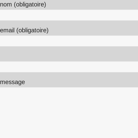
nom (obligatoire)
email (obligatoire)
 message