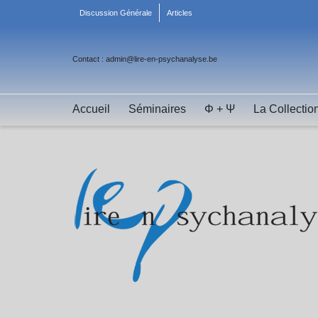
Discussion Générale
Articles
Contact : admin@lire-en-psychanalyse.be
Accueil
Séminaires
Φ + Ψ
La Collectio