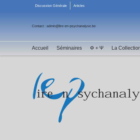
Discussion Générale
Articles
Contact : admin@lire-en-psychanalyse.be
Accueil
Séminaires
Φ + Ψ
La Collectio