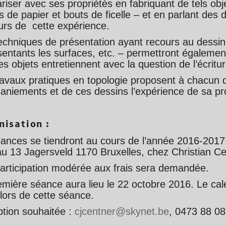
ariser avec ses propriétés en fabriquant de tels ob
es de papier et bouts de ficelle – et en parlant des d
urs de cette expérience.
echniques de présentation ayant recours au dessin
sentants les surfaces, etc. – permettront également
s objets entretiennent avec la question de l’écritur
ravaux pratiques en topologie proposent à chacun q
niements et de ces dessins l’expérience de sa prop
nisation :
éances se tiendront au cours de l’année 2016-2017.
au 13 Jagersveld 1170 Bruxelles, chez Christian Ce
articipation modérée aux frais sera demandée.
emière séance aura lieu le 22 octobre 2016. Le cal
 lors de cette séance.
ption souhaitée :
cjcentner@skynet.be
, 0473 88 08