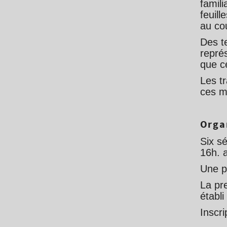
famili
feuill
au co
Des t
repré
que ce
Les t
ces ma
Orga
Six s
16h. 
Une p
La pr
établi
Inscri