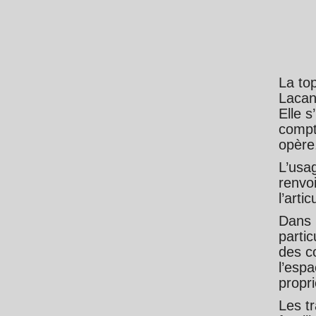
La to
Lacan 
Elle s
compt
opère
L’usa
renvo
l’arti
Dans 
parti
des c
l’espa
propr
Les tr