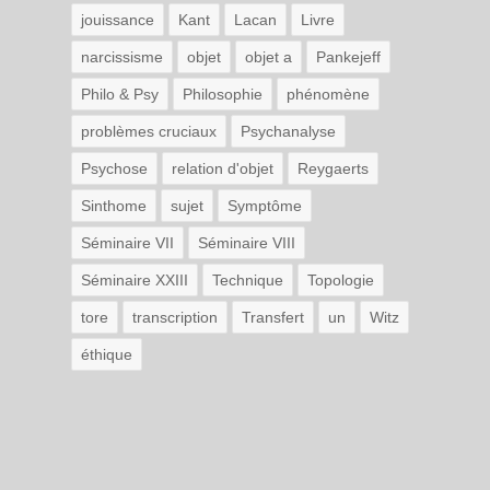
jouissance
Kant
Lacan
Livre
narcissisme
objet
objet a
Pankejeff
Philo & Psy
Philosophie
phénomène
problèmes cruciaux
Psychanalyse
Psychose
relation d'objet
Reygaerts
Sinthome
sujet
Symptôme
Séminaire VII
Séminaire VIII
Séminaire XXIII
Technique
Topologie
tore
transcription
Transfert
un
Witz
éthique