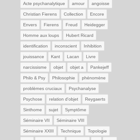
Acte psychanalytique
amour
angoisse
Christian Fierens
Collection
Encore
Envers
Fierens
Freud
Heidegger
Homme aux loups
Hubert Ricard
identification
inconscient
Inhibition
jouissance
Kant
Lacan
Livre
narcissisme
objet
objet a
Pankejeff
Philo & Psy
Philosophie
phénomène
problèmes cruciaux
Psychanalyse
Psychose
relation d'objet
Reygaerts
Sinthome
sujet
Symptôme
Séminaire VII
Séminaire VIII
Séminaire XXIII
Technique
Topologie