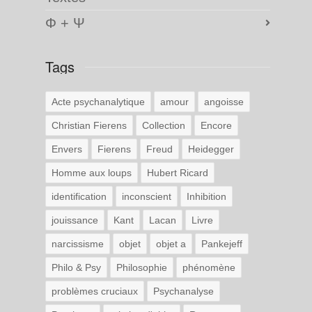
Φ + Ψ
Tags
Acte psychanalytique
amour
angoisse
Christian Fierens
Collection
Encore
Envers
Fierens
Freud
Heidegger
Homme aux loups
Hubert Ricard
identification
inconscient
Inhibition
jouissance
Kant
Lacan
Livre
narcissisme
objet
objet a
Pankejeff
Philo & Psy
Philosophie
phénomène
problèmes cruciaux
Psychanalyse