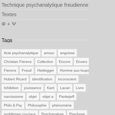
Technique psychanalytique freudienne
Textes
Φ + Ψ
Tags
Acte psychanalytique
amour
angoisse
Christian Fierens
Collection
Encore
Envers
Fierens
Freud
Heidegger
Homme aux loups
Hubert Ricard
identification
inconscient
Inhibition
jouissance
Kant
Lacan
Livre
narcissisme
objet
objet a
Pankejeff
Philo & Psy
Philosophie
phénomène
problèmes cruciaux
Psychanalyse
Psychose