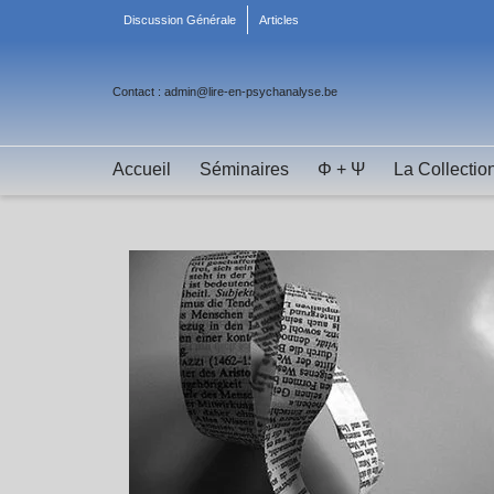
Discussion Générale
Articles
Contact : admin@lire-en-psychanalyse.be
Accueil
Séminaires
Φ + Ψ
La Collectio