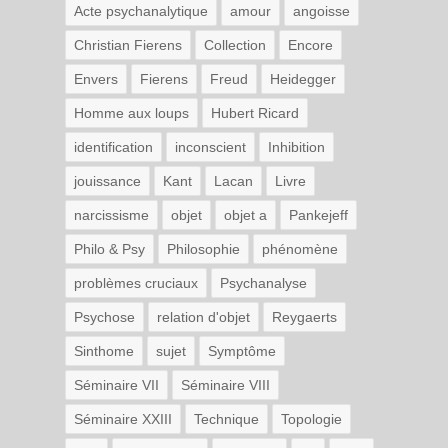
Acte psychanalytique
amour
angoisse
Christian Fierens
Collection
Encore
Envers
Fierens
Freud
Heidegger
Homme aux loups
Hubert Ricard
identification
inconscient
Inhibition
jouissance
Kant
Lacan
Livre
narcissisme
objet
objet a
Pankejeff
Philo & Psy
Philosophie
phénomène
problèmes cruciaux
Psychanalyse
Psychose
relation d'objet
Reygaerts
Sinthome
sujet
Symptôme
Séminaire VII
Séminaire VIII
Séminaire XXIII
Technique
Topologie