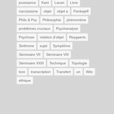
jouissance
Kant
Lacan
Livre
narcissisme
objet
objet a
Pankejeff
Philo & Psy
Philosophie
phénomène
problèmes cruciaux
Psychanalyse
Psychose
relation d'objet
Reygaerts
Sinthome
sujet
Symptôme
Séminaire VII
Séminaire VIII
Séminaire XXIII
Technique
Topologie
tore
transcription
Transfert
un
Witz
éthique