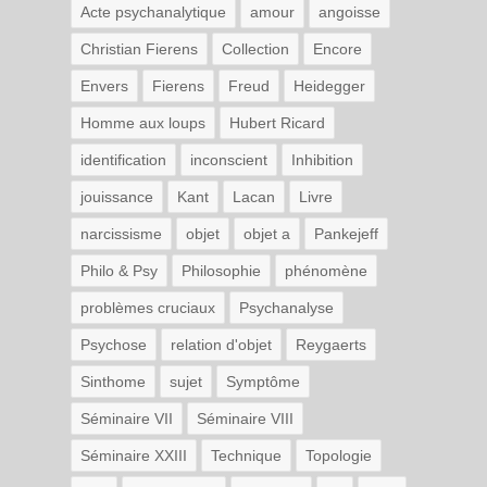
Acte psychanalytique
amour
angoisse
Christian Fierens
Collection
Encore
Envers
Fierens
Freud
Heidegger
Homme aux loups
Hubert Ricard
identification
inconscient
Inhibition
jouissance
Kant
Lacan
Livre
narcissisme
objet
objet a
Pankejeff
Philo & Psy
Philosophie
phénomène
problèmes cruciaux
Psychanalyse
Psychose
relation d'objet
Reygaerts
Sinthome
sujet
Symptôme
Séminaire VII
Séminaire VIII
Séminaire XXIII
Technique
Topologie