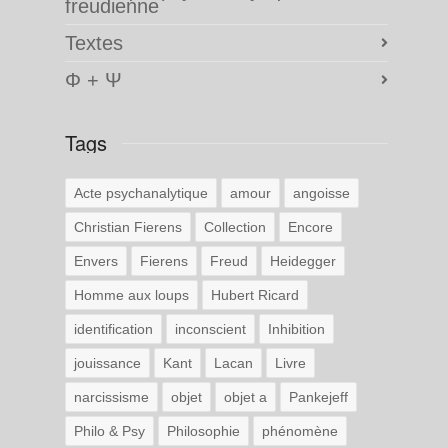
freudienne
Textes
Φ + Ψ
Tags
Acte psychanalytique
amour
angoisse
Christian Fierens
Collection
Encore
Envers
Fierens
Freud
Heidegger
Homme aux loups
Hubert Ricard
identification
inconscient
Inhibition
jouissance
Kant
Lacan
Livre
narcissisme
objet
objet a
Pankejeff
Philo & Psy
Philosophie
phénomène