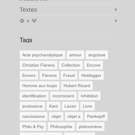
Textes
Φ + Ψ
Tags
Acte psychanalytique
amour
angoisse
Christian Fierens
Collection
Encore
Envers
Fierens
Freud
Heidegger
Homme aux loups
Hubert Ricard
identification
inconscient
Inhibition
jouissance
Kant
Lacan
Livre
narcissisme
objet
objet a
Pankejeff
Philo & Psy
Philosophie
phénomène