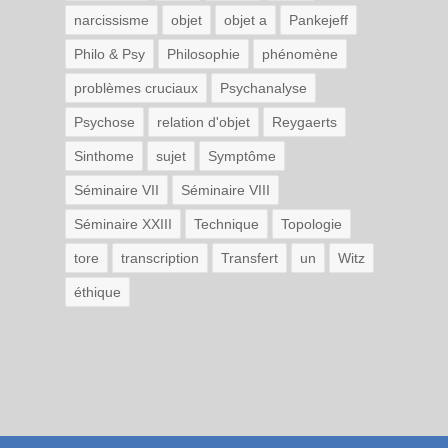
narcissisme
objet
objet a
Pankejeff
Philo & Psy
Philosophie
phénomène
problèmes cruciaux
Psychanalyse
Psychose
relation d'objet
Reygaerts
Sinthome
sujet
Symptôme
Séminaire VII
Séminaire VIII
Séminaire XXIII
Technique
Topologie
tore
transcription
Transfert
un
Witz
éthique