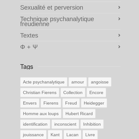
Sexualité et perversion
Technique psychanalytique
freudienne
Textes
Φ + Ψ
Tags
Acte psychanalytique
amour
angoisse
Christian Fierens
Collection
Encore
Envers
Fierens
Freud
Heidegger
Homme aux loups
Hubert Ricard
identification
inconscient
Inhibition
jouissance
Kant
Lacan
Livre