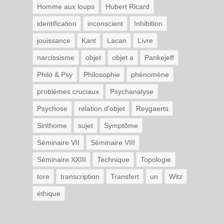
Homme aux loups
Hubert Ricard
identification
inconscient
Inhibition
jouissance
Kant
Lacan
Livre
narcissisme
objet
objet a
Pankejeff
Philo & Psy
Philosophie
phénomène
problèmes cruciaux
Psychanalyse
Psychose
relation d'objet
Reygaerts
Sinthome
sujet
Symptôme
Séminaire VII
Séminaire VIII
Séminaire XXIII
Technique
Topologie
tore
transcription
Transfert
un
Witz
éthique