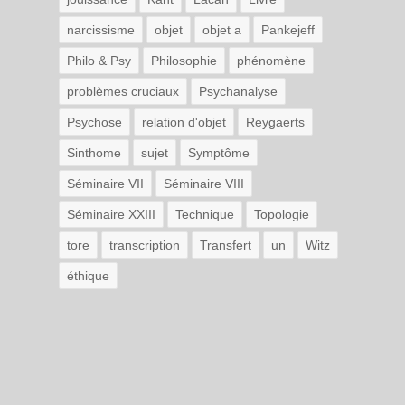
narcissisme
objet
objet a
Pankejeff
Philo & Psy
Philosophie
phénomène
problèmes cruciaux
Psychanalyse
Psychose
relation d'objet
Reygaerts
Sinthome
sujet
Symptôme
Séminaire VII
Séminaire VIII
Séminaire XXIII
Technique
Topologie
tore
transcription
Transfert
un
Witz
éthique