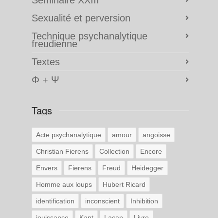
Sexualité et perversion
Technique psychanalytique
freudienne
Textes
Φ + Ψ
Tags
Acte psychanalytique
amour
angoisse
Christian Fierens
Collection
Encore
Envers
Fierens
Freud
Heidegger
Homme aux loups
Hubert Ricard
identification
inconscient
Inhibition
jouissance
Kant
Lacan
Livre