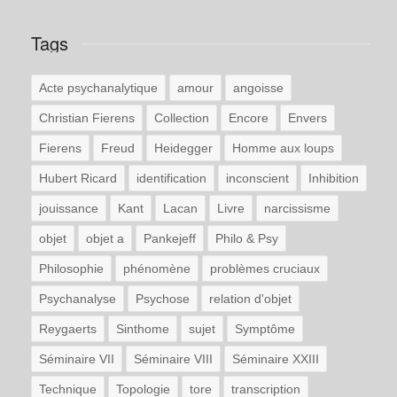
Tags
Acte psychanalytique
amour
angoisse
Christian Fierens
Collection
Encore
Envers
Fierens
Freud
Heidegger
Homme aux loups
Hubert Ricard
identification
inconscient
Inhibition
jouissance
Kant
Lacan
Livre
narcissisme
objet
objet a
Pankejeff
Philo & Psy
Philosophie
phénomène
problèmes cruciaux
Psychanalyse
Psychose
relation d'objet
Reygaerts
Sinthome
sujet
Symptôme
Séminaire VII
Séminaire VIII
Séminaire XXIII
Technique
Topologie
tore
transcription