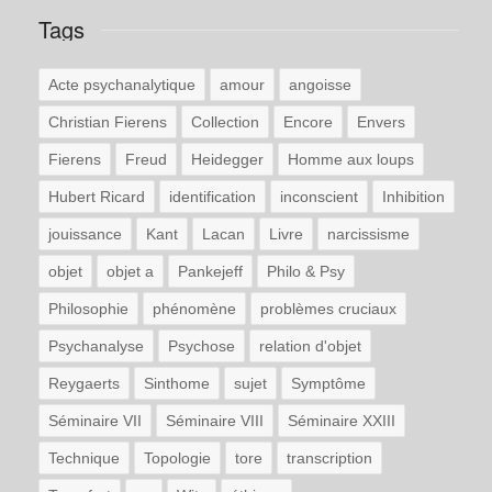
Tags
Acte psychanalytique
amour
angoisse
Christian Fierens
Collection
Encore
Envers
Fierens
Freud
Heidegger
Homme aux loups
Hubert Ricard
identification
inconscient
Inhibition
jouissance
Kant
Lacan
Livre
narcissisme
objet
objet a
Pankejeff
Philo & Psy
Philosophie
phénomène
problèmes cruciaux
Psychanalyse
Psychose
relation d'objet
Reygaerts
Sinthome
sujet
Symptôme
Séminaire VII
Séminaire VIII
Séminaire XXIII
Technique
Topologie
tore
transcription