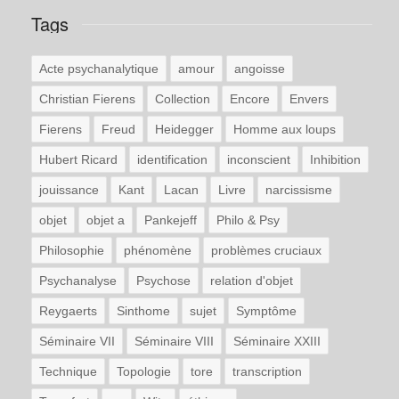
Tags
Acte psychanalytique
amour
angoisse
Christian Fierens
Collection
Encore
Envers
Fierens
Freud
Heidegger
Homme aux loups
Hubert Ricard
identification
inconscient
Inhibition
jouissance
Kant
Lacan
Livre
narcissisme
objet
objet a
Pankejeff
Philo & Psy
Philosophie
phénomène
problèmes cruciaux
Psychanalyse
Psychose
relation d'objet
Reygaerts
Sinthome
sujet
Symptôme
Séminaire VII
Séminaire VIII
Séminaire XXIII
Technique
Topologie
tore
transcription