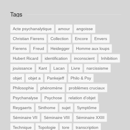
Tags
Acte psychanalytique
amour
angoisse
Christian Fierens
Collection
Encore
Envers
Fierens
Freud
Heidegger
Homme aux loups
Hubert Ricard
identification
inconscient
Inhibition
jouissance
Kant
Lacan
Livre
narcissisme
objet
objet a
Pankejeff
Philo & Psy
Philosophie
phénomène
problèmes cruciaux
Psychanalyse
Psychose
relation d'objet
Reygaerts
Sinthome
sujet
Symptôme
Séminaire VII
Séminaire VIII
Séminaire XXIII
Technique
Topologie
tore
transcription