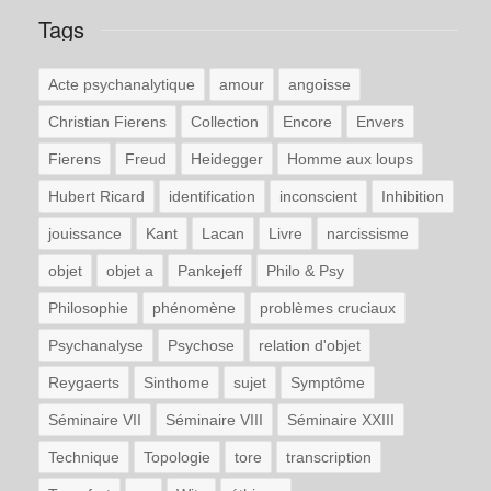
Tags
Acte psychanalytique
amour
angoisse
Christian Fierens
Collection
Encore
Envers
Fierens
Freud
Heidegger
Homme aux loups
Hubert Ricard
identification
inconscient
Inhibition
jouissance
Kant
Lacan
Livre
narcissisme
objet
objet a
Pankejeff
Philo & Psy
Philosophie
phénomène
problèmes cruciaux
Psychanalyse
Psychose
relation d'objet
Reygaerts
Sinthome
sujet
Symptôme
Séminaire VII
Séminaire VIII
Séminaire XXIII
Technique
Topologie
tore
transcription