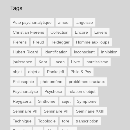
Tags
Acte psychanalytique
amour
angoisse
Christian Fierens
Collection
Encore
Envers
Fierens
Freud
Heidegger
Homme aux loups
Hubert Ricard
identification
inconscient
Inhibition
jouissance
Kant
Lacan
Livre
narcissisme
objet
objet a
Pankejeff
Philo & Psy
Philosophie
phénomène
problèmes cruciaux
Psychanalyse
Psychose
relation d'objet
Reygaerts
Sinthome
sujet
Symptôme
Séminaire VII
Séminaire VIII
Séminaire XXIII
Technique
Topologie
tore
transcription