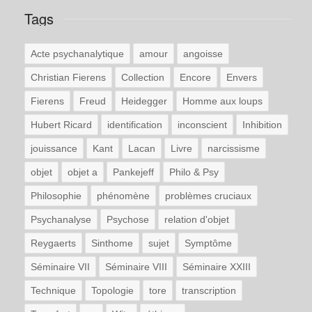
Tags
Acte psychanalytique
amour
angoisse
Christian Fierens
Collection
Encore
Envers
Fierens
Freud
Heidegger
Homme aux loups
Hubert Ricard
identification
inconscient
Inhibition
jouissance
Kant
Lacan
Livre
narcissisme
objet
objet a
Pankejeff
Philo & Psy
Philosophie
phénomène
problèmes cruciaux
Psychanalyse
Psychose
relation d'objet
Reygaerts
Sinthome
sujet
Symptôme
Séminaire VII
Séminaire VIII
Séminaire XXIII
Technique
Topologie
tore
transcription