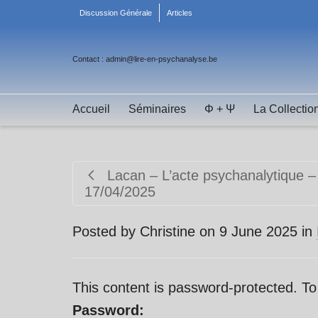
Discussion Générale
Articles
Contact : admin@lire-en-psychanalyse.be
Accueil
Séminaires
Φ + Ψ
La Collectio
Lacan – L’acte psychanalytique –
17/04/2025
Posted by
Christine
on
9 June 2025
in
This content is password-protected. To
Password: