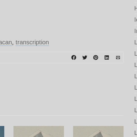
acan
,
transcription
L
L