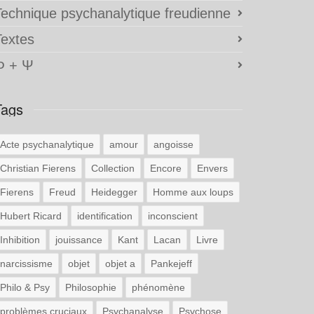
Technique psychanalytique freudienne
Textes
Φ + Ψ
Tags
Acte psychanalytique
amour
angoisse
Christian Fierens
Collection
Encore
Envers
Fierens
Freud
Heidegger
Homme aux loups
Hubert Ricard
identification
inconscient
Inhibition
jouissance
Kant
Lacan
Livre
narcissisme
objet
objet a
Pankejeff
Philo & Psy
Philosophie
phénomène
problèmes cruciaux
Psychanalyse
Psychose