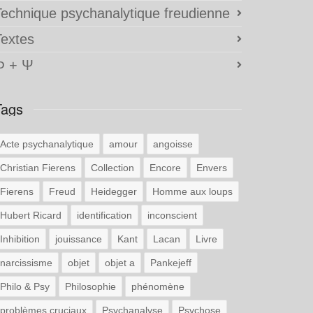
Technique psychanalytique freudienne
Textes
Φ + Ψ
Tags
Acte psychanalytique
amour
angoisse
Christian Fierens
Collection
Encore
Envers
Fierens
Freud
Heidegger
Homme aux loups
Hubert Ricard
identification
inconscient
Inhibition
jouissance
Kant
Lacan
Livre
narcissisme
objet
objet a
Pankejeff
Philo & Psy
Philosophie
phénomène
problèmes cruciaux
Psychanalyse
Psychose