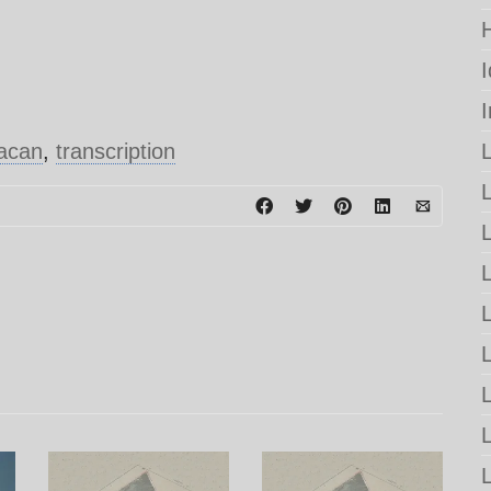
acan
,
transcription
L
L