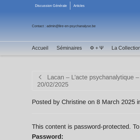
Discussion Générale
Articles
Contact : admin@lire-en-psychanalyse.be
Accueil
Séminaires
Φ + Ψ
La Collectio
Lacan – L’acte psychanalytique –
20/02/2025
Posted by
Christine
on
8 March 2025
i
This content is password-protected. To
Password: