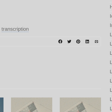
,
transcription
L
L