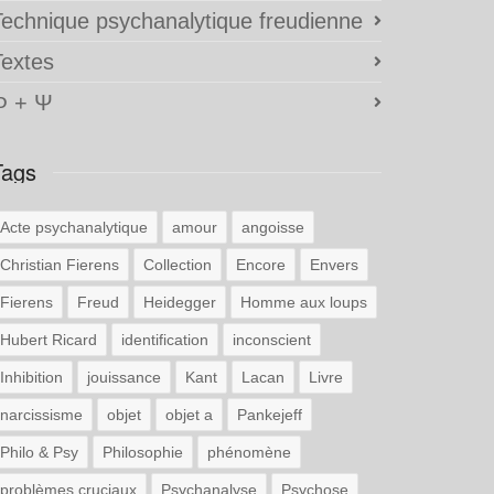
Technique psychanalytique freudienne
Textes
Φ + Ψ
Tags
Acte psychanalytique
amour
angoisse
Christian Fierens
Collection
Encore
Envers
Fierens
Freud
Heidegger
Homme aux loups
Hubert Ricard
identification
inconscient
Inhibition
jouissance
Kant
Lacan
Livre
narcissisme
objet
objet a
Pankejeff
Philo & Psy
Philosophie
phénomène
problèmes cruciaux
Psychanalyse
Psychose