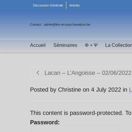
Discussion Générale
Articles
Contact : admin@lire-en-psychanalyse.be
Accueil
Séminaires
Φ + Ψ
La Collectio
Lacan – L’Angoisse – 02/06/2022
Posted by
Christine
on
4 July 2022
in
L
This content is password-protected. To
Password: