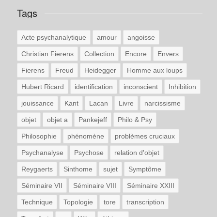
Tags
Acte psychanalytique
amour
angoisse
Christian Fierens
Collection
Encore
Envers
Fierens
Freud
Heidegger
Homme aux loups
Hubert Ricard
identification
inconscient
Inhibition
jouissance
Kant
Lacan
Livre
narcissisme
objet
objet a
Pankejeff
Philo & Psy
Philosophie
phénomène
problèmes cruciaux
Psychanalyse
Psychose
relation d'objet
Reygaerts
Sinthome
sujet
Symptôme
Séminaire VII
Séminaire VIII
Séminaire XXIII
Technique
Topologie
tore
transcription