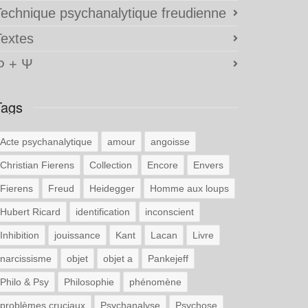
Technique psychanalytique freudienne
Textes
Φ + Ψ
Tags
Acte psychanalytique
amour
angoisse
Christian Fierens
Collection
Encore
Envers
Fierens
Freud
Heidegger
Homme aux loups
Hubert Ricard
identification
inconscient
Inhibition
jouissance
Kant
Lacan
Livre
narcissisme
objet
objet a
Pankejeff
Philo & Psy
Philosophie
phénomène
problèmes cruciaux
Psychanalyse
Psychose