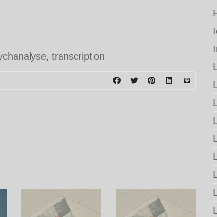
ychanalyse
,
transcription
L
L