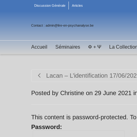
Discussion Générale
Articles
Contact : admin@lire-en-psychanalyse.be
Accueil
Séminaires
Φ + Ψ
La Collectio
Lacan – L’identification 17/06/20
Posted by
Christine
on
29 June 2021
i
This content is password-protected. To
Password: