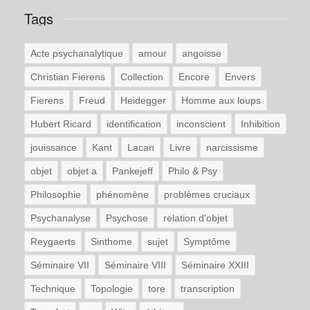
Tags
Acte psychanalytique
amour
angoisse
Christian Fierens
Collection
Encore
Envers
Fierens
Freud
Heidegger
Homme aux loups
Hubert Ricard
identification
inconscient
Inhibition
jouissance
Kant
Lacan
Livre
narcissisme
objet
objet a
Pankejeff
Philo & Psy
Philosophie
phénomène
problèmes cruciaux
Psychanalyse
Psychose
relation d'objet
Reygaerts
Sinthome
sujet
Symptôme
Séminaire VII
Séminaire VIII
Séminaire XXIII
Technique
Topologie
tore
transcription