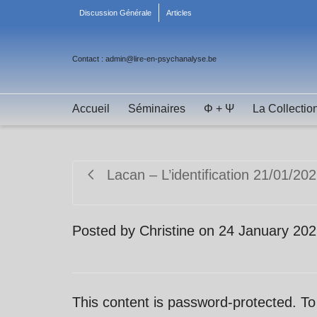
Discussion Générale
Articles
Contact : admin@lire-en-psychanalyse.be
Accueil
Séminaires
Φ + Ψ
La Collectio
Lacan – L’identification 21/01/20
Posted by
Christine
on
24 January 20
This content is password-protected. To