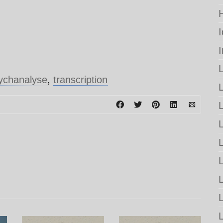
ychanalyse
,
transcription
L
L