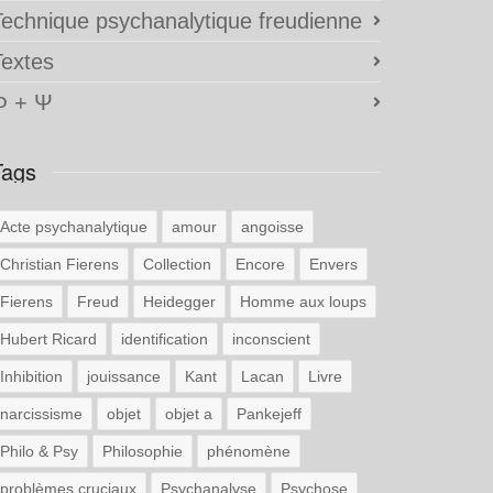
Technique psychanalytique freudienne
Textes
Φ + Ψ
Tags
Acte psychanalytique
amour
angoisse
Christian Fierens
Collection
Encore
Envers
Fierens
Freud
Heidegger
Homme aux loups
Hubert Ricard
identification
inconscient
Inhibition
jouissance
Kant
Lacan
Livre
narcissisme
objet
objet a
Pankejeff
Philo & Psy
Philosophie
phénomène
problèmes cruciaux
Psychanalyse
Psychose