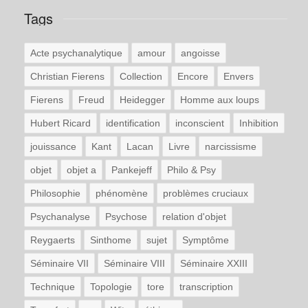
Tags
Acte psychanalytique
amour
angoisse
Christian Fierens
Collection
Encore
Envers
Fierens
Freud
Heidegger
Homme aux loups
Hubert Ricard
identification
inconscient
Inhibition
jouissance
Kant
Lacan
Livre
narcissisme
objet
objet a
Pankejeff
Philo & Psy
Philosophie
phénomène
problèmes cruciaux
Psychanalyse
Psychose
relation d'objet
Reygaerts
Sinthome
sujet
Symptôme
Séminaire VII
Séminaire VIII
Séminaire XXIII
Technique
Topologie
tore
transcription