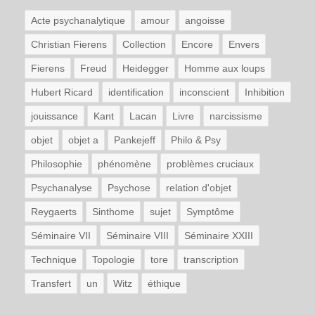
Acte psychanalytique
amour
angoisse
Christian Fierens
Collection
Encore
Envers
Fierens
Freud
Heidegger
Homme aux loups
Hubert Ricard
identification
inconscient
Inhibition
jouissance
Kant
Lacan
Livre
narcissisme
objet
objet a
Pankejeff
Philo & Psy
Philosophie
phénomène
problèmes cruciaux
Psychanalyse
Psychose
relation d'objet
Reygaerts
Sinthome
sujet
Symptôme
Séminaire VII
Séminaire VIII
Séminaire XXIII
Technique
Topologie
tore
transcription
Transfert
un
Witz
éthique