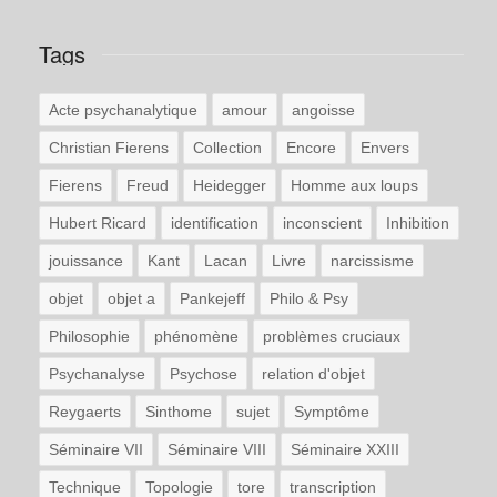
Tags
Acte psychanalytique
amour
angoisse
Christian Fierens
Collection
Encore
Envers
Fierens
Freud
Heidegger
Homme aux loups
Hubert Ricard
identification
inconscient
Inhibition
jouissance
Kant
Lacan
Livre
narcissisme
objet
objet a
Pankejeff
Philo & Psy
Philosophie
phénomène
problèmes cruciaux
Psychanalyse
Psychose
relation d'objet
Reygaerts
Sinthome
sujet
Symptôme
Séminaire VII
Séminaire VIII
Séminaire XXIII
Technique
Topologie
tore
transcription