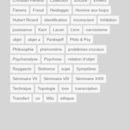
Christian Fierens
Collection
Encore
Envers
Fierens
Freud
Heidegger
Homme aux loups
Hubert Ricard
identification
inconscient
Inhibition
jouissance
Kant
Lacan
Livre
narcissisme
objet
objet a
Pankejeff
Philo & Psy
Philosophie
phénomène
problèmes cruciaux
Psychanalyse
Psychose
relation d'objet
Reygaerts
Sinthome
sujet
Symptôme
Séminaire VII
Séminaire VIII
Séminaire XXIII
Technique
Topologie
tore
transcription
Transfert
un
Witz
éthique