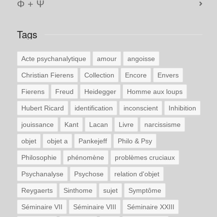
Φ + Ψ
Tags
Acte psychanalytique
amour
angoisse
Christian Fierens
Collection
Encore
Envers
Fierens
Freud
Heidegger
Homme aux loups
Hubert Ricard
identification
inconscient
Inhibition
jouissance
Kant
Lacan
Livre
narcissisme
objet
objet a
Pankejeff
Philo & Psy
Philosophie
phénomène
problèmes cruciaux
Psychanalyse
Psychose
relation d'objet
Reygaerts
Sinthome
sujet
Symptôme
Séminaire VII
Séminaire VIII
Séminaire XXIII