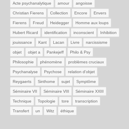
Acte psychanalytique
amour
angoisse
Christian Fierens
Collection
Encore
Envers
Fierens
Freud
Heidegger
Homme aux loups
Hubert Ricard
identification
inconscient
Inhibition
jouissance
Kant
Lacan
Livre
narcissisme
objet
objet a
Pankejeff
Philo & Psy
Philosophie
phénomène
problèmes cruciaux
Psychanalyse
Psychose
relation d'objet
Reygaerts
Sinthome
sujet
Symptôme
Séminaire VII
Séminaire VIII
Séminaire XXIII
Technique
Topologie
tore
transcription
Transfert
un
Witz
éthique