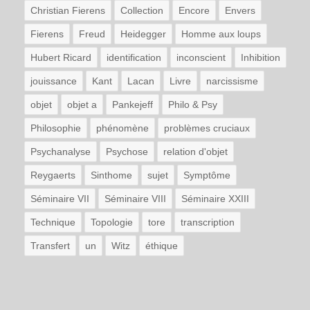
Christian Fierens
Collection
Encore
Envers
Fierens
Freud
Heidegger
Homme aux loups
Hubert Ricard
identification
inconscient
Inhibition
jouissance
Kant
Lacan
Livre
narcissisme
objet
objet a
Pankejeff
Philo & Psy
Philosophie
phénomène
problèmes cruciaux
Psychanalyse
Psychose
relation d'objet
Reygaerts
Sinthome
sujet
Symptôme
Séminaire VII
Séminaire VIII
Séminaire XXIII
Technique
Topologie
tore
transcription
Transfert
un
Witz
éthique