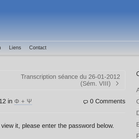
n
Liens
Contact
Transcription séance du 26-01-2012
(Sém. VIII)
12
in
Φ + Ψ
0 Comments
 view it, please enter the password below.
F