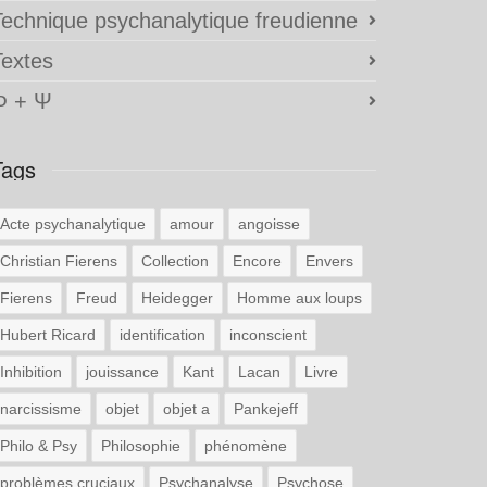
Technique psychanalytique freudienne
Textes
Φ + Ψ
Tags
Acte psychanalytique
amour
angoisse
Christian Fierens
Collection
Encore
Envers
Fierens
Freud
Heidegger
Homme aux loups
Hubert Ricard
identification
inconscient
Inhibition
jouissance
Kant
Lacan
Livre
narcissisme
objet
objet a
Pankejeff
Philo & Psy
Philosophie
phénomène
problèmes cruciaux
Psychanalyse
Psychose