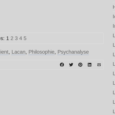
es:
1
2
3
4
5
ient
,
Lacan
,
Philosophie
,
Psychanalyse
L
L