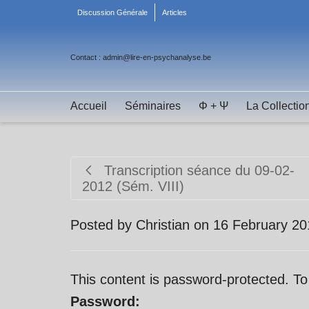
Discussion Générale
Articles
Contact : admin@lire-en-psychanalyse.be
Accueil
Séminaires
Φ + Ψ
La Collectio
Transcription séance du 09-02-
2012 (Sém. VIII)
Posted by
Christian
on
16 February 20
This content is password-protected. To
Password: