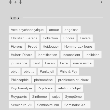
Φ + Ψ
Tags
Acte psychanalytique
amour
angoisse
Christian Fierens
Collection
Encore
Envers
Fierens
Freud
Heidegger
Homme aux loups
Hubert Ricard
identification
inconscient
Inhibition
jouissance
Kant
Lacan
Livre
narcissisme
objet
objet a
Pankejeff
Philo & Psy
Philosophie
phénomène
problèmes cruciaux
Psychanalyse
Psychose
relation d'objet
Reygaerts
Sinthome
sujet
Symptôme
Séminaire VII
Séminaire VIII
Séminaire XXIII