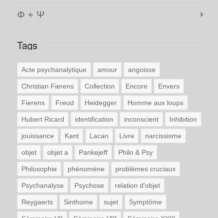
Φ + Ψ
Tags
Acte psychanalytique
amour
angoisse
Christian Fierens
Collection
Encore
Envers
Fierens
Freud
Heidegger
Homme aux loups
Hubert Ricard
identification
inconscient
Inhibition
jouissance
Kant
Lacan
Livre
narcissisme
objet
objet a
Pankejeff
Philo & Psy
Philosophie
phénomène
problèmes cruciaux
Psychanalyse
Psychose
relation d'objet
Reygaerts
Sinthome
sujet
Symptôme