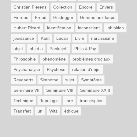
Christian Fierens
Collection
Encore
Envers
Fierens
Freud
Heidegger
Homme aux loups
Hubert Ricard
identification
inconscient
Inhibition
jouissance
Kant
Lacan
Livre
narcissisme
objet
objet a
Pankejeff
Philo & Psy
Philosophie
phénomène
problèmes cruciaux
Psychanalyse
Psychose
relation d'objet
Reygaerts
Sinthome
sujet
Symptôme
Séminaire VII
Séminaire VIII
Séminaire XXIII
Technique
Topologie
tore
transcription
Transfert
un
Witz
éthique