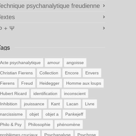
Technique psychanalytique freudienne
Textes
Φ + Ψ
Tags
Acte psychanalytique
amour
angoisse
Christian Fierens
Collection
Encore
Envers
Fierens
Freud
Heidegger
Homme aux loups
Hubert Ricard
identification
inconscient
Inhibition
jouissance
Kant
Lacan
Livre
narcissisme
objet
objet a
Pankejeff
Philo & Psy
Philosophie
phénomène
problèmes cruciaux
Psychanalyse
Psychose