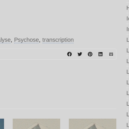
lyse
,
Psychose
,
transcription
L
L