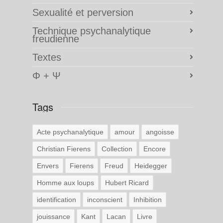
Sexualité et perversion
Technique psychanalytique
freudienne
Textes
Φ + Ψ
Tags
Acte psychanalytique
amour
angoisse
Christian Fierens
Collection
Encore
Envers
Fierens
Freud
Heidegger
Homme aux loups
Hubert Ricard
identification
inconscient
Inhibition
jouissance
Kant
Lacan
Livre