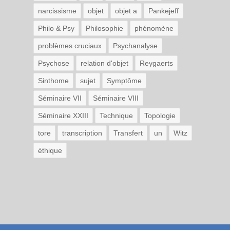
narcissisme
objet
objet a
Pankejeff
Philo & Psy
Philosophie
phénomène
problèmes cruciaux
Psychanalyse
Psychose
relation d'objet
Reygaerts
Sinthome
sujet
Symptôme
Séminaire VII
Séminaire VIII
Séminaire XXIII
Technique
Topologie
tore
transcription
Transfert
un
Witz
éthique