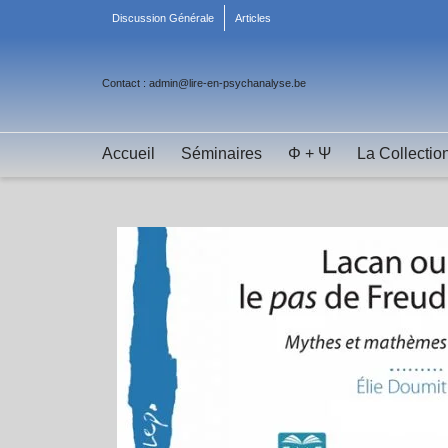
Discussion Générale
Articles
Contact : admin@lire-en-psychanalyse.be
Accueil
Séminaires
Φ + Ψ
La Collectio