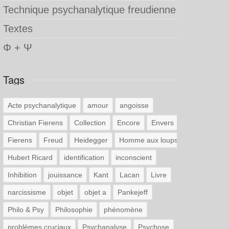
Technique psychanalytique freudienne
Textes
Φ + Ψ
Tags
Acte psychanalytique
amour
angoisse
Christian Fierens
Collection
Encore
Envers
Fierens
Freud
Heidegger
Homme aux loups
Hubert Ricard
identification
inconscient
Inhibition
jouissance
Kant
Lacan
Livre
narcissisme
objet
objet a
Pankejeff
Philo & Psy
Philosophie
phénomène
problèmes cruciaux
Psychanalyse
Psychose