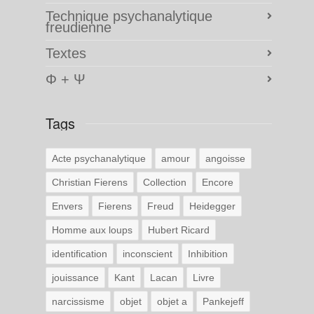
Technique psychanalytique
freudienne
Textes
Φ + Ψ
Tags
Acte psychanalytique
amour
angoisse
Christian Fierens
Collection
Encore
Envers
Fierens
Freud
Heidegger
Homme aux loups
Hubert Ricard
identification
inconscient
Inhibition
jouissance
Kant
Lacan
Livre
narcissisme
objet
objet a
Pankejeff