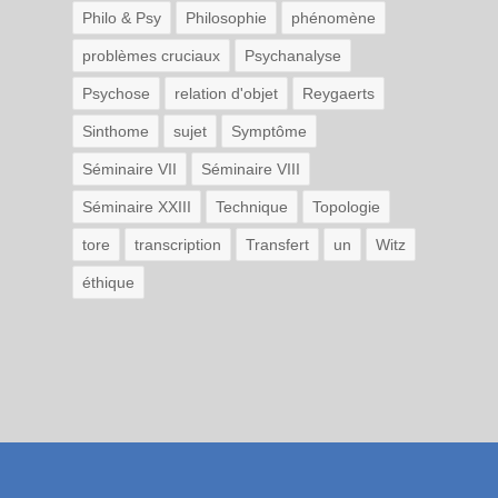
Philo & Psy
Philosophie
phénomène
problèmes cruciaux
Psychanalyse
Psychose
relation d'objet
Reygaerts
Sinthome
sujet
Symptôme
Séminaire VII
Séminaire VIII
Séminaire XXIII
Technique
Topologie
tore
transcription
Transfert
un
Witz
éthique