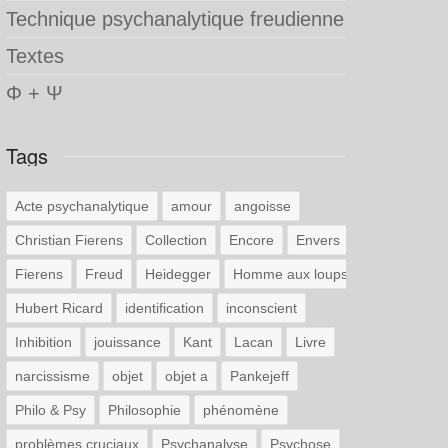
Technique psychanalytique freudienne
Textes
Φ + Ψ
Tags
Acte psychanalytique
amour
angoisse
Christian Fierens
Collection
Encore
Envers
Fierens
Freud
Heidegger
Homme aux loups
Hubert Ricard
identification
inconscient
Inhibition
jouissance
Kant
Lacan
Livre
narcissisme
objet
objet a
Pankejeff
Philo & Psy
Philosophie
phénomène
problèmes cruciaux
Psychanalyse
Psychose