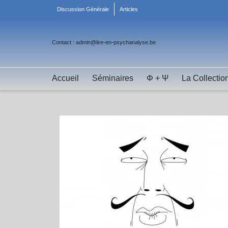
Discussion Générale
Articles
Contact : admin@lire-en-psychanalyse.be
Accueil
Séminaires
Φ + Ψ
La Collectio