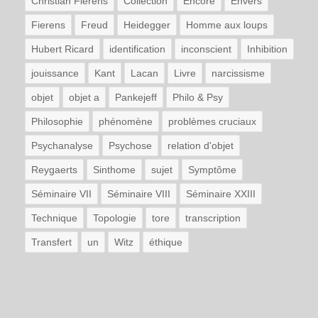
Christian Fierens
Collection
Encore
Envers
Fierens
Freud
Heidegger
Homme aux loups
Hubert Ricard
identification
inconscient
Inhibition
jouissance
Kant
Lacan
Livre
narcissisme
objet
objet a
Pankejeff
Philo & Psy
Philosophie
phénomène
problèmes cruciaux
Psychanalyse
Psychose
relation d'objet
Reygaerts
Sinthome
sujet
Symptôme
Séminaire VII
Séminaire VIII
Séminaire XXIII
Technique
Topologie
tore
transcription
Transfert
un
Witz
éthique