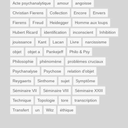
Acte psychanalytique
amour
angoisse
Christian Fierens
Collection
Encore
Envers
Fierens
Freud
Heidegger
Homme aux loups
Hubert Ricard
identification
inconscient
Inhibition
jouissance
Kant
Lacan
Livre
narcissisme
objet
objet a
Pankejeff
Philo & Psy
Philosophie
phénomène
problèmes cruciaux
Psychanalyse
Psychose
relation d'objet
Reygaerts
Sinthome
sujet
Symptôme
Séminaire VII
Séminaire VIII
Séminaire XXIII
Technique
Topologie
tore
transcription
Transfert
un
Witz
éthique