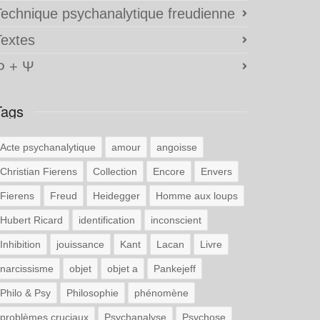
Technique psychanalytique freudienne
Textes
Φ + Ψ
Tags
Acte psychanalytique
amour
angoisse
Christian Fierens
Collection
Encore
Envers
Fierens
Freud
Heidegger
Homme aux loups
Hubert Ricard
identification
inconscient
Inhibition
jouissance
Kant
Lacan
Livre
narcissisme
objet
objet a
Pankejeff
Philo & Psy
Philosophie
phénomène
problèmes cruciaux
Psychanalyse
Psychose