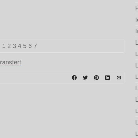
:
1
2
3
4
5
6
7
ransfert
L
L