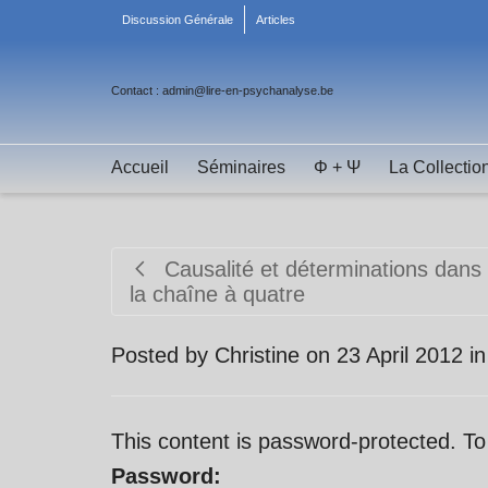
Discussion Générale
Articles
Contact : admin@lire-en-psychanalyse.be
Accueil
Séminaires
Φ + Ψ
La Collectio
Causalité et déterminations dans
la chaîne à quatre
Posted by
Christine
on
23 April 2012
i
This content is password-protected. To
Password: