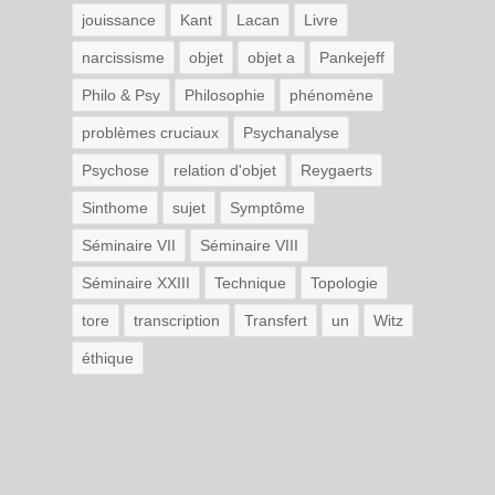
jouissance
Kant
Lacan
Livre
narcissisme
objet
objet a
Pankejeff
Philo & Psy
Philosophie
phénomène
problèmes cruciaux
Psychanalyse
Psychose
relation d'objet
Reygaerts
Sinthome
sujet
Symptôme
Séminaire VII
Séminaire VIII
Séminaire XXIII
Technique
Topologie
tore
transcription
Transfert
un
Witz
éthique