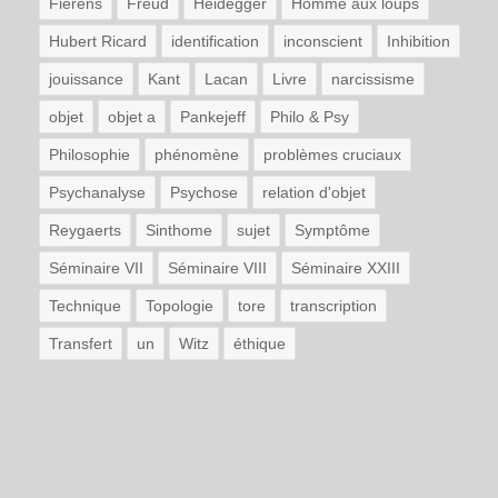
Fierens
Freud
Heidegger
Homme aux loups
Hubert Ricard
identification
inconscient
Inhibition
jouissance
Kant
Lacan
Livre
narcissisme
objet
objet a
Pankejeff
Philo & Psy
Philosophie
phénomène
problèmes cruciaux
Psychanalyse
Psychose
relation d'objet
Reygaerts
Sinthome
sujet
Symptôme
Séminaire VII
Séminaire VIII
Séminaire XXIII
Technique
Topologie
tore
transcription
Transfert
un
Witz
éthique