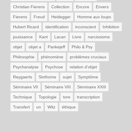
Christian Fierens
Collection
Encore
Envers
Fierens
Freud
Heidegger
Homme aux loups
Hubert Ricard
identification
inconscient
Inhibition
jouissance
Kant
Lacan
Livre
narcissisme
objet
objet a
Pankejeff
Philo & Psy
Philosophie
phénomène
problèmes cruciaux
Psychanalyse
Psychose
relation d'objet
Reygaerts
Sinthome
sujet
Symptôme
Séminaire VII
Séminaire VIII
Séminaire XXIII
Technique
Topologie
tore
transcription
Transfert
un
Witz
éthique